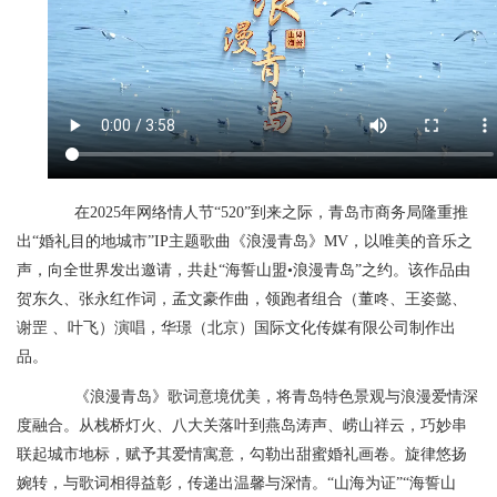
在2025年网络情人节“520”到来之际，青岛市商务局隆重推
出“婚礼目的地城市”IP主题歌曲《浪漫青岛》MV，以唯美的音乐之
声，向全世界发出邀请，共赴“海誓山盟•浪漫青岛”之约。该作品由
贺东久、张永红作词，孟文豪作曲，领跑者组合（董咚、王姿懿、
谢罡 、叶飞）演唱，华璟（北京）国际文化传媒有限公司制作出
品。
《浪漫青岛》歌词意境优美，将青岛特色景观与浪漫爱情深
度融合。从栈桥灯火、八大关落叶到燕岛涛声、崂山祥云，巧妙串
联起城市地标，赋予其爱情寓意，勾勒出甜蜜婚礼画卷。旋律悠扬
婉转，与歌词相得益彰，传递出温馨与深情。“山海为证”“海誓山