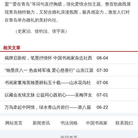
盟”“爱在青岛”等词句直抒胸臆，强化爱情永恒主题。整首歌曲既展
现青岛独特魅力，又契合婚礼浪漫氛围，极具感染力，激发人们对
在青岛举办婚礼的美好向往。
（史家治、徐钧法、张宇辰）
相关文章
揭牌启新程，笔墨抒情怀 中国书画家杂志社西
08-04
部创作基地西宁揭牌
“翰墨庆八一 热血铸军魂 爱心慈善行” 山东江源
07-30
文化产业基地“翰墨庆八一 热血铸军魂 爱心慈
书画家董海英翰墨耕耘五十载——山水花鸟牡
07-06
善行”书画作品展暨慈善慰问活动
丹自成风骨
以藏会友续文脉 公益同心践初心——吴梅萍女
07-01
士赴信阳开展文化交流
万鸟牵起中阿情，绿水青山共前行——第八届
06-22
6·17艾雅康世界爱鸟节走进阿尔巴尼亚驻华大
网站首页
新闻资讯
书法润格
中国书画家
联系我们
使馆
返回首页