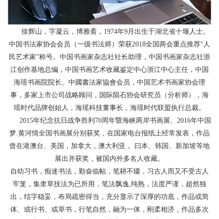
徐辉山，字凝云，博雅斋，1974年9月出生于湖北省十堰人士。
中国书法家协会会员（一级书法师）荣获2018全国两会重点推荐“人
民艺术家”称号。中国书画家杂志社社长助理，中国书画家杂志社浙
江创作基地总编，中国书画艺术收藏鉴定中心浙江中心主任，中国
海瑶书画院院长。中國書法家協會会员，中国艺术书画家协会理
事，多家上市公司战略顾问，国际陨石协会研究员（分析师），海
瑶时代品牌创始人，海瑶科技董事长，海瑶时代联盟执行总裁。
2015年纪念抗日战争胜利70周年暨海峡两岸书画展、2016年中国
梦.黄河情全国书画展分别获奖，在国家电台报纸上经常发表，作品
曾在港澳台、美国，加拿大，澳大利亚， 曰本、韩国、新加坡等地
展出并获奖，被国内外多名人收藏。
自幼习书，痴迷书法，勤奋临帖，笔耕不辍，习古人而又不受古人
牢笼，集隶草技法为已所用，笔法飘逸,纯熟，法度严谨，超然独
出，结字稳妥，布局疏密得当，充分显示了深厚的功底，作品或简
体、或行书、或草书，行笔自然，融为一体，刚柔相济，作品多次