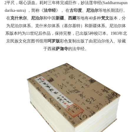
2平尺，呕心沥血。耗时三年终完成巨作，妙法莲华经(Saddharmapun
darika-sutra) ，简称《
法华经
》， 在
古印度
、
尼泊尔
等地长期流行。
在
克什米尔
、
尼泊尔
和中国
新疆
、
西藏
等地有40多种
梵文
版本，分
为尼泊尔体系、克什米尔体系（基尔基特）和新疆体系。尼泊尔体
系版本约为11世纪后作品，保持完整，已出版5种校订本。1983年北
京民族文化宫图书馆用
珂罗版
彩色复制出版了由尼泊尔传入、珍藏
于西藏
萨迦寺
的法华经。