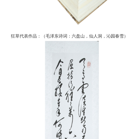
狂草代表作品：（毛泽东诗词：六盘山，仙人洞，沁园春雪）