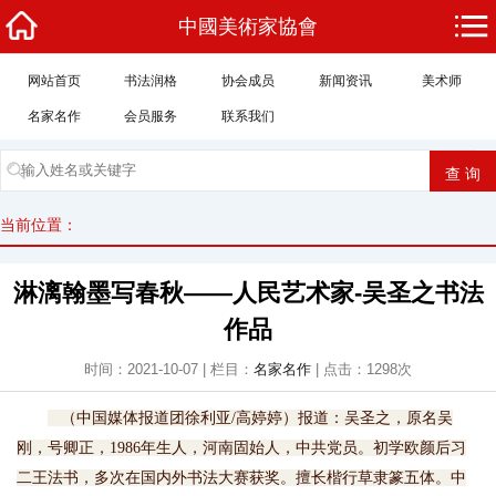
中國美術家協會
网站首页
书法润格
协会成员
新闻资讯
美术师
名家名作
会员服务
联系我们
当前位置：
淋漓翰墨写春秋——人民艺术家-吴圣之书法
作品
时间：2021-10-07 | 栏目：
名家名作
| 点击：1298次
（中国媒体报道团徐利亚/高婷婷）报道：吴圣之，原名吴
刚，号卿正，1986年生人，河南固始人，中共党员。初学欧颜后习
二王法书，多次在国内外书法大赛获奖。擅长楷行草隶篆五体。中