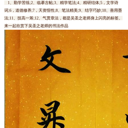
1、勤学苦练;2、临摹古帖;3、精学笔法;4、精研结体;5，文学诗
词;6，道德修养;7，天资悟性;8、笔法精美;9、结字巧妙;10、善用墨
法;11、技高一筹;12、气贯章法，都是吴圣之老师身上闪亮的标签。
来一起欣赏下吴圣之老师的书法作品